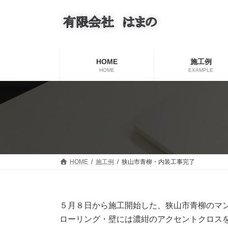
コ
ナ
ン
ビ
テ
ゲ
ン
ー
ツ
シ
へ
ョ
HOME
施工例
ス
ン
HOME
EXAMPLE
キ
に
ッ
移
プ
動
HOME
施工例
狭山市青柳・内装工事完了
５月８日から施工開始した、狭山市青柳のマ
ローリング・壁には濃紺のアクセントクロス