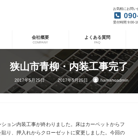
お気軽にお問い
090
受付時間 9:00-1
会社概要
よくある質問
COMPANY
FAQ
狭山市青柳・内装工事完了
最
2017年5月25日
2017年5月25日
hamanoadmin
終
更
新
日
時
:
ンション内装工事が終わりました。床はカーペットからフ
を貼り、押入れからクローゼットに変更しました。今回の