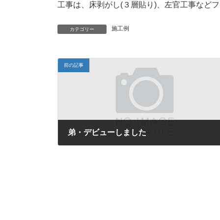
工事は、床剥がし(３層貼り)、左官工事など
施工例
カテゴリー
前の記事
弟・デビューしました
2017年5月21日