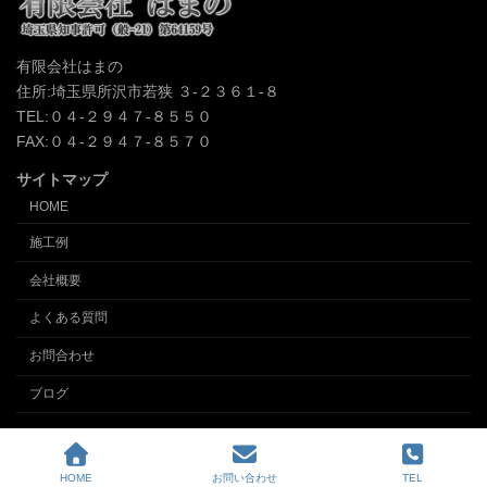
有限会社はまの
住所:埼玉県所沢市若狭 ３-２３６１-８
TEL:０４-２９４７-８５５０
FAX:０４-２９４７-８５７０
サイトマップ
HOME
施工例
会社概要
よくある質問
お問合わせ
ブログ
Copyright © クロス張替え、内装の事なら埼玉所沢の内装業 (有)インテリアはまの
All Rights Reserved.
HOME
お問い合わせ
TEL