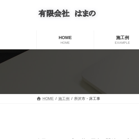
コ
ナ
ン
ビ
テ
ゲ
ン
ー
ツ
シ
へ
ョ
HOME
施工例
ス
ン
HOME
EXAMPLE
キ
に
ッ
移
プ
動
HOME
施工例
所沢市・床工事