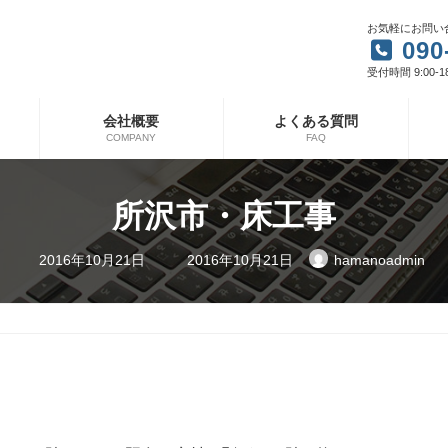
お気軽にお問い
090
受付時間 9:00-1
会社概要
よくある質問
COMPANY
FAQ
所沢市・床工事
最
2016年10月21日
2016年10月21日
hamanoadmin
終
更
新
日
時
: