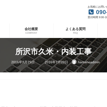
お気軽にお問い
090
受付時間 9:00-1
会社概要
よくある質問
COMPANY
FAQ
所沢市久米・内装工事
最
2016年7月29日
2016年7月29日
hamanoadmin
終
更
新
日
時
: