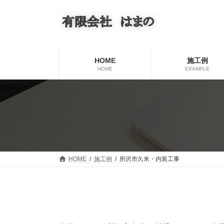
コ
ナ
ン
ビ
テ
ゲ
ン
ー
ツ
シ
へ
ョ
HOME
施工例
ス
ン
HOME
EXAMPLE
キ
に
ッ
移
プ
動
HOME
施工例
所沢市久米・内装工事