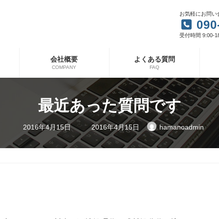
お気軽にお問い
090
受付時間 9:00-1
会社概要
よくある質問
COMPANY
FAQ
最近あった質問です
最
2016年4月15日
2016年4月15日
hamanoadmin
終
更
新
日
時
: