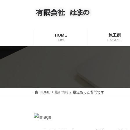
コ
ナ
ン
ビ
テ
ゲ
ン
ー
ツ
シ
へ
ョ
HOME
施工例
ス
ン
HOME
EXAMPLE
キ
に
ッ
移
プ
動
HOME
最新情報
最近あった質問です