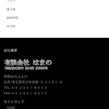
ブログ
施工例
最新情報
未分類
会社概要
有限会社はまの
住所:埼玉県所沢市若狭 ３-２３６１-８
TEL:０４-２９４７-８５５０
FAX:０４-２９４７-８５７０
サイトマップ
HOME