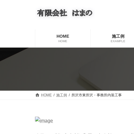
コ
ナ
ン
ビ
テ
ゲ
ン
ー
ツ
シ
へ
ョ
HOME
施工例
ス
ン
HOME
EXAMPLE
キ
に
ッ
移
プ
動
HOME
施工例
所沢市東所沢・事務所内装工事