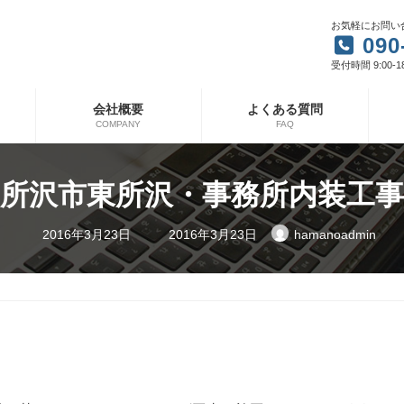
お気軽にお問い
090
受付時間 9:00-1
会社概要
よくある質問
COMPANY
FAQ
所沢市東所沢・事務所内装工事
最
2016年3月23日
2016年3月23日
hamanoadmin
終
更
新
日
時
: