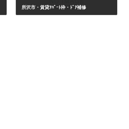
所沢市・賃貸ｱﾊﾟｰﾄ枠・ﾄﾞｱ補修
2016年3月24日