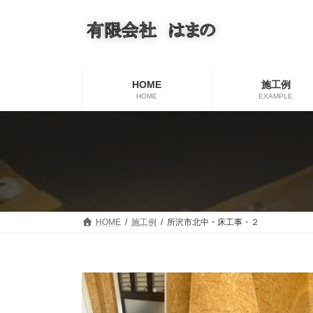
コ
ナ
ン
ビ
テ
ゲ
ン
ー
ツ
シ
へ
ョ
HOME
施工例
ス
ン
HOME
EXAMPLE
キ
に
ッ
移
プ
動
HOME
施工例
所沢市北中・床工事・２