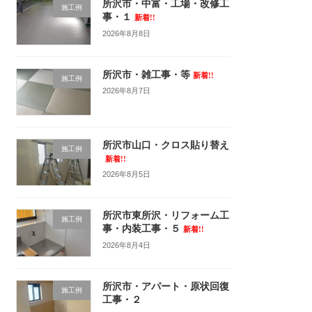
所沢市・中富・工場・改修工
施工例
事・１
新着!!
2026年8月8日
所沢市・雑工事・等
新着!!
施工例
2026年8月7日
所沢市山口・クロス貼り替え
施工例
新着!!
2026年8月5日
所沢市東所沢・リフォーム工
施工例
事・内装工事・５
新着!!
2026年8月4日
所沢市・アパート・原状回復
施工例
工事・２