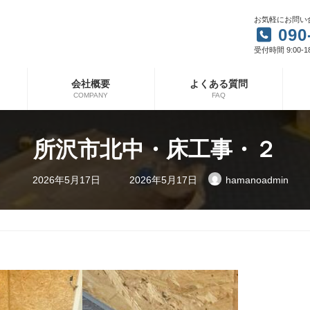
お気軽にお問い
090
受付時間 9:00-1
会社概要
よくある質問
COMPANY
FAQ
所沢市北中・床工事・２
最
2026年5月17日
2026年5月17日
hamanoadmin
終
更
新
日
時
: