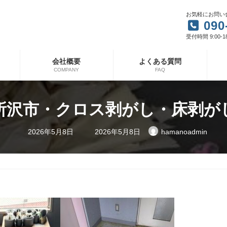
お気軽にお問い
090
受付時間 9:00-1
会社概要
よくある質問
COMPANY
FAQ
所沢市・クロス剥がし・床剥が
最
2026年5月8日
2026年5月8日
hamanoadmin
終
更
新
日
時
: