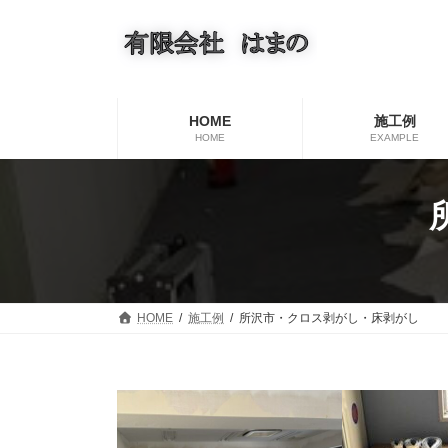
コ
ナ
ン
ビ
テ
ゲ
ン
ー
ツ
シ
へ
ョ
HOME
施工例
ス
ン
HOME
EXAMPLE
キ
に
ッ
移
プ
動
HOME
施工例
所沢市・クロス剥がし・床剥がし