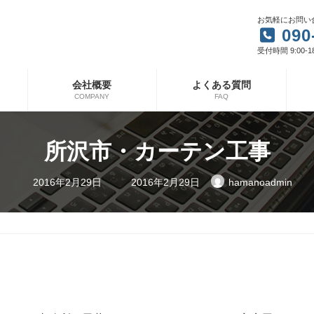
お気軽にお問い
090
受付時間 9:00-1
会社概要
よくある質問
COMPANY
FAQ
所沢市・カーテン工事
最
2016年2月29日
2016年2月29日
hamanoadmin
終
更
新
日
時
: