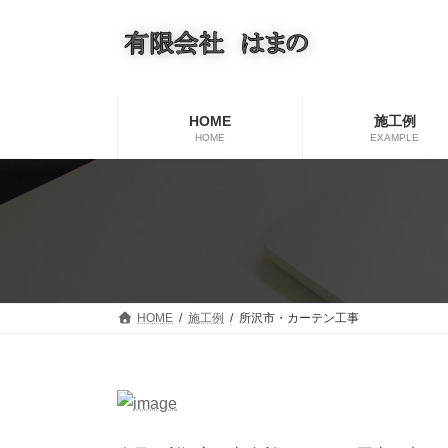
コ
ナ
ン
ビ
テ
ゲ
ン
ー
ツ
シ
へ
ョ
HOME
施工例
ス
ン
HOME
EXAMPLE
キ
に
ッ
移
プ
動
HOME
施工例
所沢市・カーテン工事