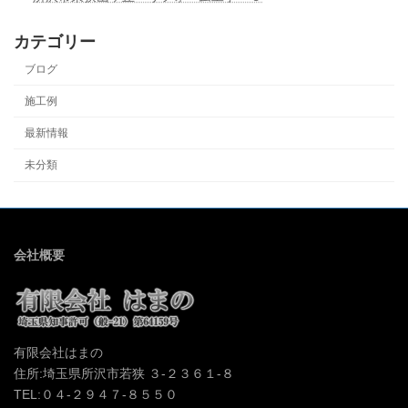
カテゴリー
ブログ
施工例
最新情報
未分類
会社概要
有限会社はまの
住所:埼玉県所沢市若狭 ３-２３６１-８
TEL:０４-２９４７-８５５０