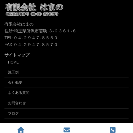
有限会社はまの
住所:埼玉県所沢市若狭 ３-２３６１-８
TEL:０４-２９４７-８５５０
FAX:０４-２９４７-８５７０
サイトマップ
HOME
施工例
会社概要
よくある質問
お問合わせ
ブログ
Copyright © クロス張替え、内装の事なら埼玉所沢の内装業 (有)インテリアはまの
All Rights Reserved.