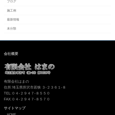
ブログ
施工例
最新情報
未分類
会社概要
有限会社はまの
住所:埼玉県所沢市若狭 ３-２３６１-８
TEL:０４-２９４７-８５５０
FAX:０４-２９４７-８５７０
サイトマップ
HOME