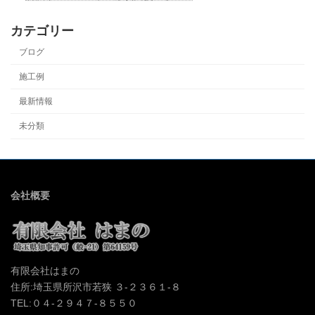
カテゴリー
ブログ
施工例
最新情報
未分類
会社概要
有限会社はまの
住所:埼玉県所沢市若狭 ３-２３６１-８
TEL:０４-２９４７-８５５０