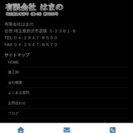
有限会社はまの
住所:埼玉県所沢市若狭 ３-２３６１-８
TEL:０４-２９４７-８５５０
FAX:０４-２９４７-８５７０
サイトマップ
HOME
施工例
会社概要
よくある質問
お問合わせ
ブログ
Copyright © クロス張替え、内装の事なら埼玉所沢の内装業 (有)インテリアはまの
All Rights Reserved.