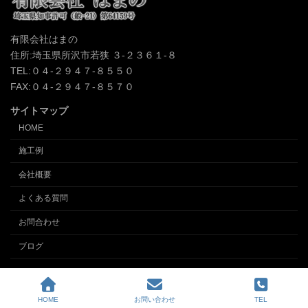
有限会社はまの
住所:埼玉県所沢市若狭 ３-２３６１-８
TEL:０４-２９４７-８５５０
FAX:０４-２９４７-８５７０
サイトマップ
HOME
施工例
会社概要
よくある質問
お問合わせ
ブログ
Copyright © クロス張替え、内装の事なら埼玉所沢の内装業 (有)インテリアはまの
All Rights Reserved.
HOME
お問い合わせ
TEL