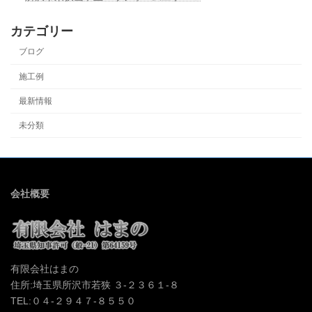
カテゴリー
ブログ
施工例
最新情報
未分類
会社概要
有限会社はまの
住所:埼玉県所沢市若狭 ３-２３６１-８
TEL:０４-２９４７-８５５０