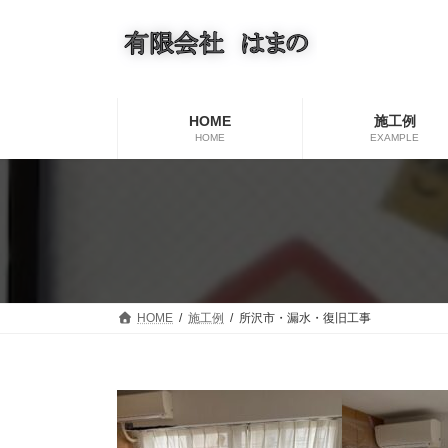
コ
ナ
ン
ビ
テ
ゲ
ン
ー
ツ
シ
へ
ョ
HOME
施工例
ス
ン
HOME
EXAMPLE
キ
に
ッ
移
プ
動
HOME
施工例
所沢市・漏水・復旧工事