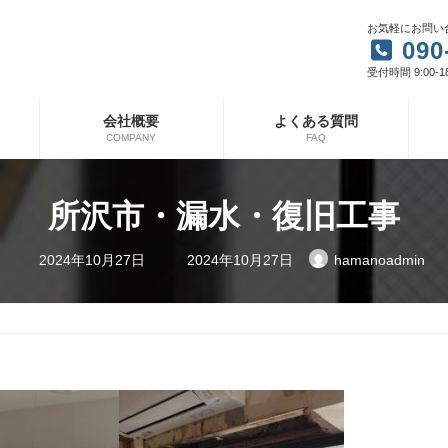
お気軽にお問い
090
受付時間 9:00-1
会社概要
よくある質問
COMPANY
FAQ
所沢市・漏水・復旧工事
最
2024年10月27日
2024年10月27日
hamanoadmin
終
更
新
日
時
: