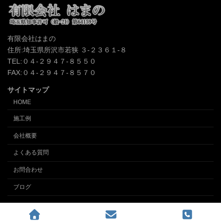
有限会社はまの
住所:埼玉県所沢市若狭 ３-２３６１-８
TEL:０４-２９４７-８５５０
FAX:０４-２９４７-８５７０
サイトマップ
HOME
施工例
会社概要
よくある質問
お問合わせ
ブログ
Copyright © クロス張替え、内装の事なら埼玉所沢の内装業 (有)インテリアはまの
All Rights Reserved.