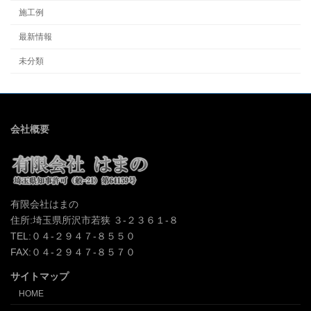
施工例
最新情報
未分類
会社概要
有限会社はまの
住所:埼玉県所沢市若狭 ３-２３６１-８
TEL:０４-２９４７-８５５０
FAX:０４-２９４７-８５７０
サイトマップ
HOME