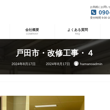
お気軽にお問い
090
受付時間 9:00-1
会社概要
よくある質問
COMPANY
FAQ
戸田市・改修工事・４
最
2024年8月17日
2024年8月17日
hamanoadmin
終
更
新
日
時
: