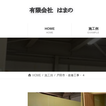
コ
ナ
ン
ビ
テ
ゲ
ン
ー
ツ
シ
へ
ョ
HOME
施工例
ス
ン
HOME
EXAMPLE
キ
に
ッ
移
プ
動
HOME
施工例
戸田市・改修工事・４