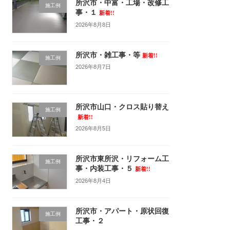
所沢市・中富・工場・改修工
施工例
事・１
新着!!
2026年8月8日
所沢市・雑工事・等
新着!!
施工例
2026年8月7日
所沢市山口・クロス貼り替え
施工例
新着!!
2026年8月5日
所沢市東所沢・リフォーム工
施工例
事・内装工事・５
新着!!
2026年8月4日
所沢市・アパート・原状回復
施工例
工事・２