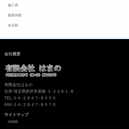
施工例
最新情報
未分類
会社概要
有限会社はまの
住所:埼玉県所沢市若狭 ３-２３６１-８
TEL:０４-２９４７-８５５０
FAX:０４-２９４７-８５７０
サイトマップ
HOME