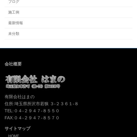
ブログ
施工例
最新情報
未分類
会社概要
有限会社はまの
住所:埼玉県所沢市若狭 ３-２３６１-８
TEL:０４-２９４７-８５５０
FAX:０４-２９４７-８５７０
サイトマップ
HOME