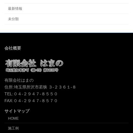
最新情報
未分類
会社概要
有限会社はまの
住所:埼玉県所沢市若狭 ３-２３６１-８
TEL:０４-２９４７-８５５０
FAX:０４-２９４７-８５７０
サイトマップ
HOME
施工例